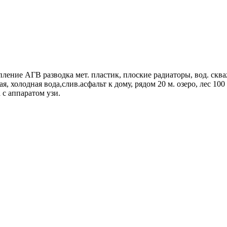
опление АГВ разводка мет. пластик, плоские радиаторы, вод. ск
ая, холодная вода,слив.асфальт к дому, рядом 20 м. озеро, лес 10
 с аппаратом узи.